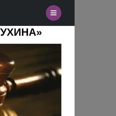
≡
ТУХИНА»