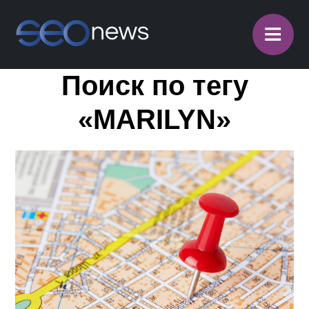
≡
Поиск по тегу
«MARILYN»