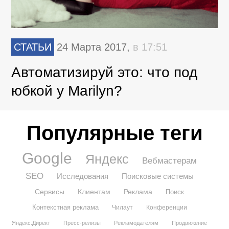
СТАТЬИ
24 Марта 2017,
в 17:51
Автоматизируй это: что под
юбкой у Marilyn?
Популярные теги
Google
Яндекс
Вебмастерам
SEO
Исследования
Поисковые системы
Сервисы
Клиентам
Реклама
Поиск
Контекстная реклама
Чилаут
Конференции
Яндекс.Директ
Пресс-релизы
Рекламодателям
Продвижение