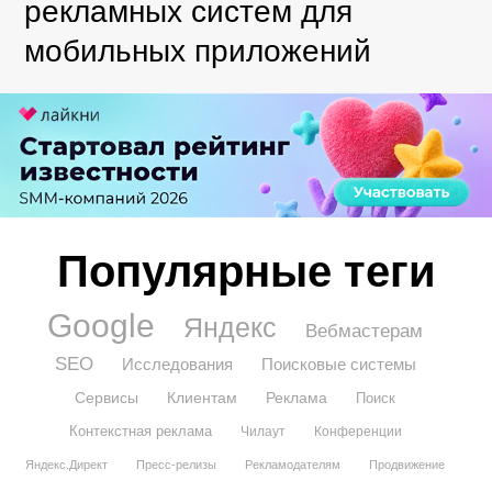
рекламных систем для
мобильных приложений
Популярные теги
Google
Яндекс
Вебмастерам
SEO
Исследования
Поисковые системы
Сервисы
Клиентам
Реклама
Поиск
Контекстная реклама
Чилаут
Конференции
Яндекс.Директ
Пресс-релизы
Рекламодателям
Продвижение