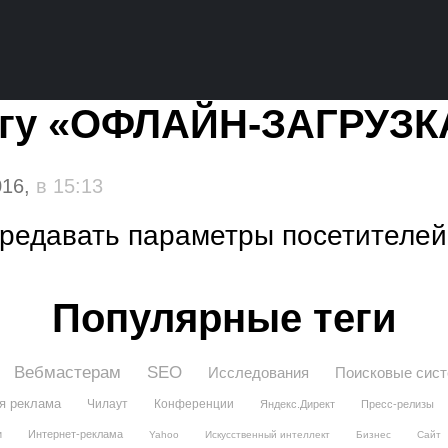
тегу «ОФЛАЙН-ЗАГРУЗ
016,
в 15:13
ередавать параметры посетителе
Популярные теги
Вебмастерам
SEO
Исследования
Поисковые сис
я реклама
Чилаут
Конференции
Яндекс.Директ
Пресс-релизы
и
Интернет-реклама
Yahoo
Искусственный интеллект
Бизнес
Сайт