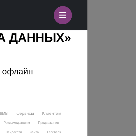
≡
КА ДАННЫХ»
й офлайн
темы
Сервисы
Клиентам
Рекламодателям
Продвижение
Нейросети
Сайты
Facebook