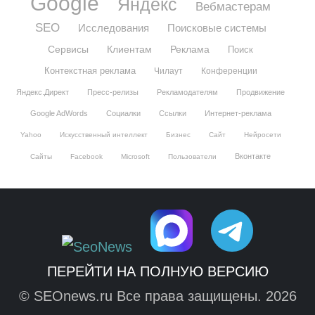
Google
Яндекс
Вебмастерам
SEO
Исследования
Поисковые системы
Сервисы
Клиентам
Реклама
Поиск
Контекстная реклама
Чилаут
Конференции
Яндекс.Директ
Пресс-релизы
Рекламодателям
Продвижение
Google AdWords
Социалки
Ссылки
Интернет-реклама
Yahoo
Искусственный интеллект
Бизнес
Сайт
Нейросети
Вконтакте
Сайты
Facebook
Microsoft
Пользователи
ПЕРЕЙТИ НА ПОЛНУЮ ВЕРСИЮ
© SEOnews.ru Все права защищены. 2026