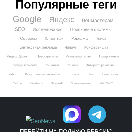
Популярные теги
Google
Яндекс
Вебмастерам
SEO
Исследования
Поисковые системы
Сервисы
Клиентам
Реклама
Поиск
Контекстная реклама
Чилаут
Конференции
Яндекс.Директ
Пресс-релизы
Рекламодателям
Продвижение
Google AdWords
Социалки
Ссылки
Интернет-реклама
Yahoo
Искусственный интеллект
Бизнес
Сайт
Нейросети
Вконтакте
Сайты
Facebook
Microsoft
Пользователи
ПЕРЕЙТИ НА ПОЛНУЮ ВЕРСИЮ