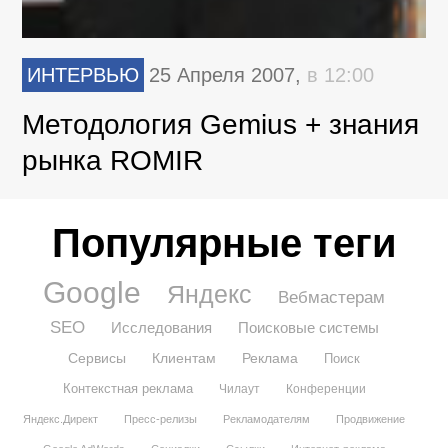
ИНТЕРВЬЮ
25 Апреля 2007,
в 12:00
Методология Gemius + знания
рынка ROMIR
Популярные теги
Google
Яндекс
Вебмастерам
SEO
Исследования
Поисковые системы
Сервисы
Клиентам
Реклама
Поиск
Контекстная реклама
Чилаут
Конференции
Яндекс.Директ
Пресс-релизы
Рекламодателям
Продвижение