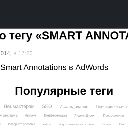
по тегу «SMART ANNOT
2014,
в 17:26
 Smart Annotations в AdWords
Популярные теги
Вебмастерам
SEO
Исследования
Поисковые сис
я реклама
Чилаут
Конференции
Яндекс.Директ
Пресс-релизы
и
Интернет-реклама
Yahoo
Искусственный интеллект
Бизнес
Сайт