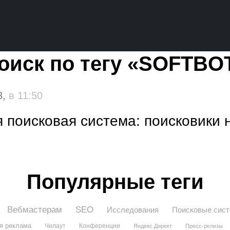
оиск по тегу «SOFTBO
8,
в 11:50
 поисковая система: поисковики 
Популярные теги
Вебмастерам
SEO
Исследования
Поисковые сис
я реклама
Чилаут
Конференции
Яндекс.Директ
Пресс-релизы