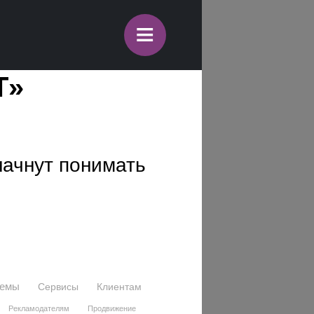
≡
T»
начнут понимать
темы
Сервисы
Клиентам
Рекламодателям
Продвижение