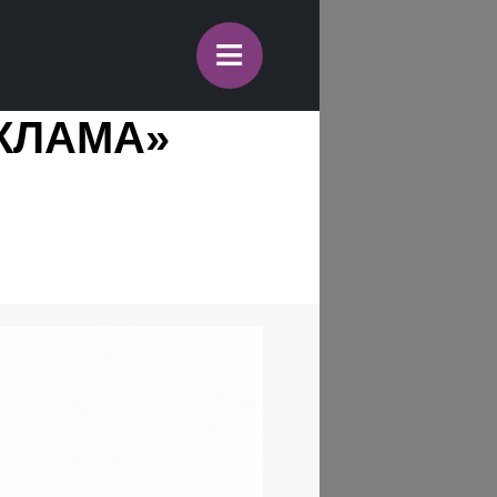
≡
ЕКЛАМА»