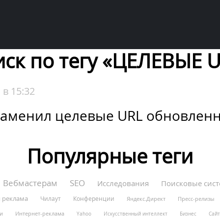
ск по тегу «ЦЕЛЕВЫЕ 
,
в 15:32
 заменил целевые URL обновле
Популярные теги
Вебмастерам
SEO
Исследования
Поисковые сис
я реклама
Чилаут
Конференции
Яндекс.Директ
Пресс-релизы
и
Интернет-реклама
Yahoo
Искусственный интеллект
Бизнес
Сайт