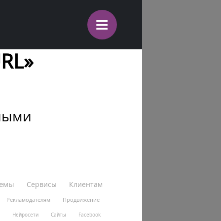
≡
URL»
нными
темы
Сервисы
Клиентам
Рекламодателям
Продвижение
Нейросети
Сайты
Facebook