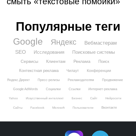
смыть «текстовые помойки»
Популярные теги
Google
Яндекс
Вебмастерам
SEO
Исследования
Поисковые системы
Сервисы
Клиентам
Реклама
Поиск
Контекстная реклама
Чилаут
Конференции
Яндекс.Директ
Пресс-релизы
Рекламодателям
Продвижение
Google AdWords
Социалки
Ссылки
Интернет-реклама
Yahoo
Искусственный интеллект
Бизнес
Сайт
Нейросети
Вконтакте
Сайты
Facebook
Microsoft
Пользователи