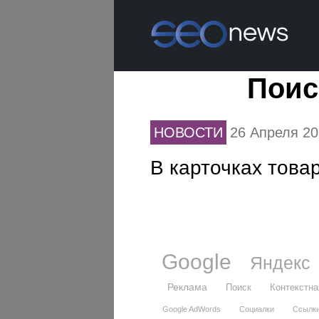
Поис
НОВОСТИ
26 Апреля 2
В карточках това
Google
Яндекс
Реклама
Поиск
Контекстна
Google AdWords
Социалки
Ссылк