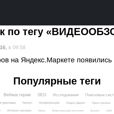
к по тегу «ВИДЕООБ
016,
в 09:58
ров на Яндекс.Маркете появилис
Популярные теги
Вебмастерам
SEO
Исследования
Поисковые сис
я реклама
Чилаут
Конференции
Яндекс.Директ
Пресс-релизы
и
Интернет-реклама
Yahoo
Искусственный интеллект
Бизнес
Сайт