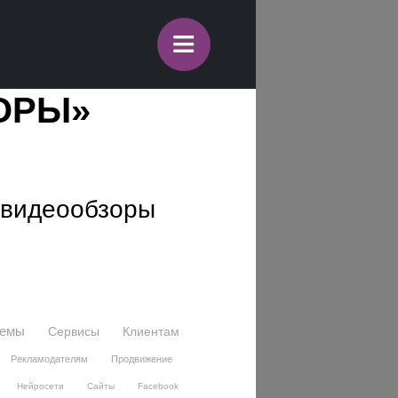
≡
ЗОРЫ»
ь видеообзоры
темы
Сервисы
Клиентам
Рекламодателям
Продвижение
Нейросети
Сайты
Facebook