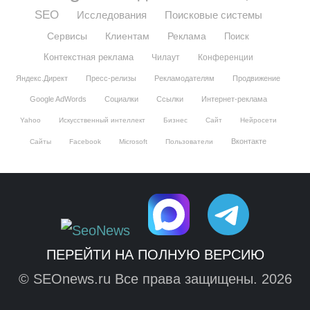
SEO
Исследования
Поисковые системы
Сервисы
Клиентам
Реклама
Поиск
Контекстная реклама
Чилаут
Конференции
Яндекс.Директ
Пресс-релизы
Рекламодателям
Продвижение
Google AdWords
Социалки
Ссылки
Интернет-реклама
Yahoo
Искусственный интеллект
Бизнес
Сайт
Нейросети
Вконтакте
Сайты
Facebook
Microsoft
Пользователи
ПЕРЕЙТИ НА ПОЛНУЮ ВЕРСИЮ
© SEOnews.ru Все права защищены. 2026