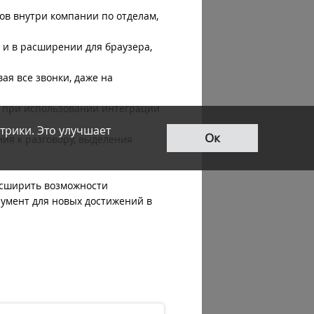
ов внутри компании по отделам,
 и в расширении для браузера,
ая все звонки, даже на
р при использовании интеграции
трики. Это улучшает
Ок
ия к разговору, выделения
асширить возможности
румент для новых достижений в