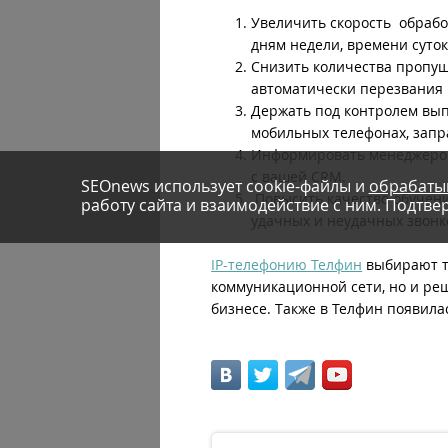
Увеличить скорость обрабо
дням недели, времени суто
Снизить количества пропущ
автоматически перезвания 
Держать под контролем вып
мобильных телефонах, запр
Информировать менеджеров 
с вашей CRM.
SEOnews использует cookie-файлы и
обрабаты
Повысить качество обучени
работу сайта и взаимодействие с ним. Подтвер
удачных и неудачных звонк
IP-телефонию Телфин
выбирают т
коммуникационной сети, но и ре
бизнесе. Также в Телфин появилас