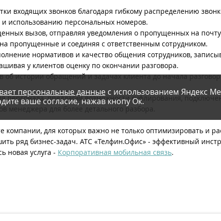
тки входящих звонков благодаря гибкому распределению звонк
к и использованию персональных номеров.
енных вызов, отправляя уведомления о пропущенных на почту
на пропущенные и соединяя с ответственным сотрудником.
олнение нормативов и качество общения сотрудников, записыв
ашивая у клиентов оценку по окончании разговора.
об истории обращений и задачах клиента до начала разгово
вает персональные данные
с использованием Яндекс Ме
я персонала, предлагая возможности суфлирования, подключен
дите ваше согласие, нажав кнопу Ок.
ов менеджера для более детального разбора.
е компании, для которых важно не только оптимизировать и р
шить ряд бизнес-задач. АТС «Телфин.Офис» - эффективный инст
ь новая услуга -
Корпоративная мобильная связь
.