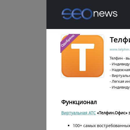
Телф
www.telphin.
Телфин - в
- Индивид
- Надежная
- Виртуал
- Легкая и
- Индивид
Функционал
Виртуальная АТС
«Телфин.Офис» э
100+ самых востребованных