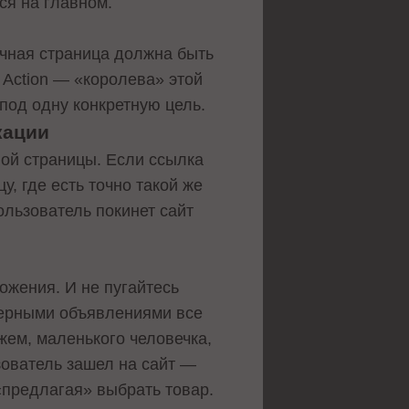
ся на главном.
очная страница должна быть
 Action — «королева» этой
под одну конкретную цель.
кации
ной страницы. Если ссылка
у, где есть точно такой же
ользователь покинет сайт
ожения. И не пугайтесь
нерными объявлениями все
ажем, маленького человечка,
ьзователь зашел на сайт —
«предлагая» выбрать товар.