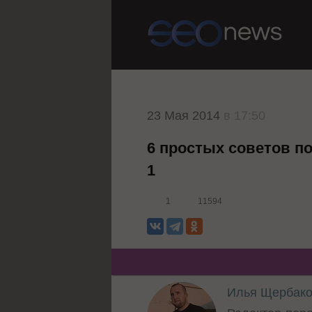
23 Мая 2014
в 17:50
6 простых советов п
1
1
11594
Илья Щербак