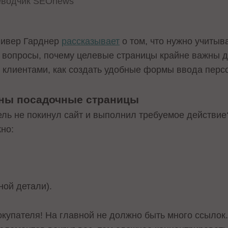
еводчик SEOnews
ливер Гарднер
рассказывает
о том, что нужно учитыв
а вопросы, почему целевые страницы крайне важны д
с клиентами, как создать удобные формы ввода пер
ужны посадочные страницы
тель не покинул сайт и выполнил требуемое действи
но:
ной детали).
упателя! На главной не должно быть много ссылок. 