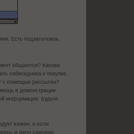
иям. Есть подзаголовок,
лиент общаются? Какова
ть собеседника к покупке.
йт с помощью рассылки?
помощь в демонстрации
ной информации. Будьте
одукт важен, и если
арен» и дело сделано.