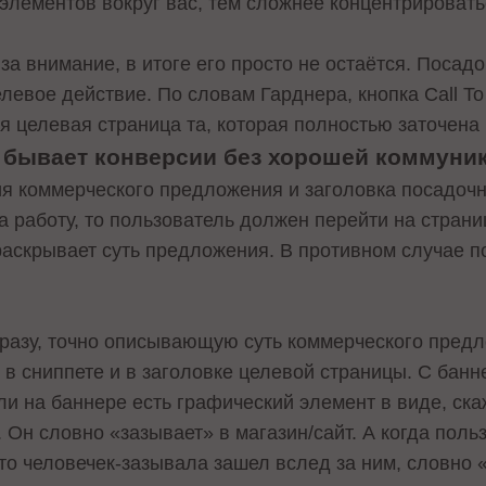
 элементов вокруг вас, тем сложнее концентрировать
за внимание, в итоге его просто не остаётся. Посад
левое действие. По словам Гарднера, кнопка Call To
 целевая страница та, которая полностью заточена 
е бывает конверсии без хорошей коммуни
ия коммерческого предложения и заголовка посадоч
а работу, то пользователь должен перейти на страниц
 раскрывает суть предложения. В противном случае п
разу, точно описывающую суть коммерческого предл
в сниппете и в заголовке целевой страницы. С бан
сли на баннере есть графический элемент в виде, ск
о. Он словно «зазывает» в магазин/сайт. А когда пол
то человечек-зазывала зашел вслед за ним, словно 