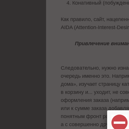
Конативный (побуждени
Как правило, сайт, нацеле
AIDA (Attention-Interest-Desir
Привлечение внима
Следовательно, нужно изнач
очередь именно это. Наприм
дома», изучает страницу ка
в корзину и... уходит, не с
оформления заказа (наприм
или к сумме заказа добавля
понятным фронт работ. То 
а с совершенно другими фа