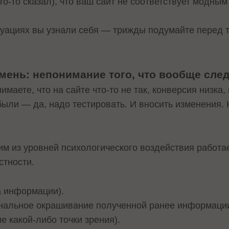
то-то сказал), что ваш сайт не соответствует модным
уациях вы узнали себя — трижды подумайте перед те
ень: непонимание того, что вообще след
маете, что на сайте что-то не так, конверсия низка,
ыли — да, надо тестировать. И вносить изменения. 
им из уровней психологического воздействия работа
стности.
а информации).
альное окрашивание полученной ранее информации
е какой-либо точки зрения).