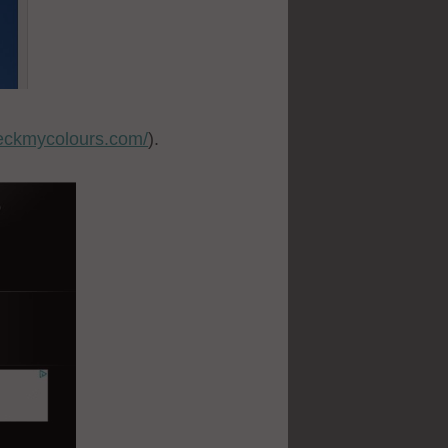
heckmycolours.com/
).