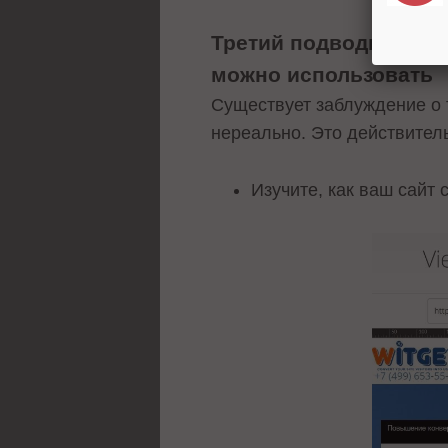
Третий подводный кам
можно использовать
Существует заблуждение о 
нереально. Это действитель
Изучите, как ваш сайт 