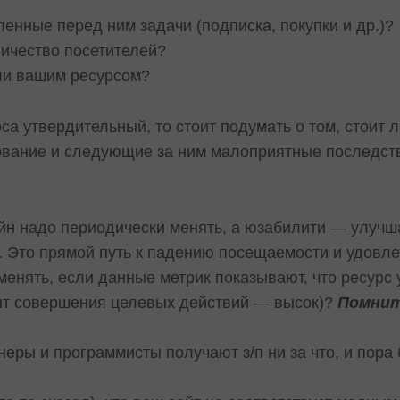
ленные перед ним задачи (подписка, покупки и др.)?
ичество посетителей?
ли вашим ресурсом?
оса утвердительный, то стоит подумать о том, стоит 
ование и следующие за ним малоприятные последст
айн надо периодически менять, а юзабилити — улучша
 Это прямой путь к падению посещаемости и удовл
менять, если данные метрик показывают, что ресурс 
ент совершения целевых действий — высок)?
Помнит
неры и программисты получают з/п ни за что, и пора 