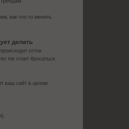
 трендам.
м, как что-то менять
ует делать
 происходит отток
Но! Не стоит бросаться
ет ваш сайт в целом
).