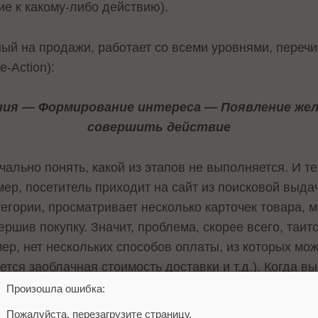
е к какому-либо действию).
нный на продажи, работает со всеми уровнями, пере
e-Action):
ния — Формирование интереса — Появление же
совершить действие
ально понять, какой из этапов не выполняется. И т
ер, посетитель приходит на сайт из поисковой выда
тегории, просматривает несколько карточек товара, м
овершив покупку. Значит, проблема, скорее всего, таит
ер, нет нескольких способов оплаты, из которых мо
ется заоблачная стоимость доставки и т.д.). Когда в
есть вам надо работать не с цветовым решением сайт
Произошла ошибка:
кторами.
Пожалуйста, перезагрузите страницу.