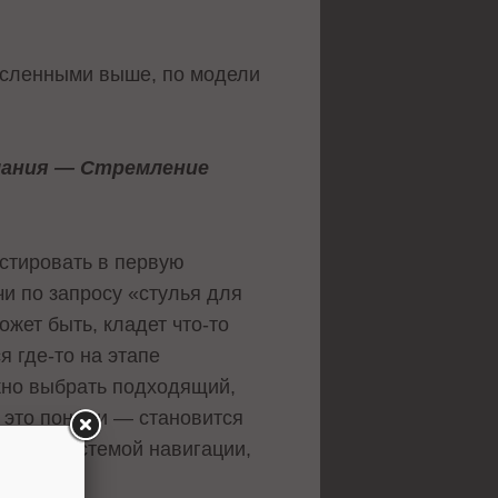
численными выше, по модели
лания — Стремление
естировать в первую
чи по запросу «стулья для
ожет быть, кладет что-то
ся где-то на этапе
жно выбрать подходящий,
ы это поняли — становится
а или системой навигации,