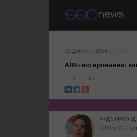
15 Декабря 2014
в 13:33
А/В-тестирование: к
0
12704
Аида Легранд
CTO и Co-Foun