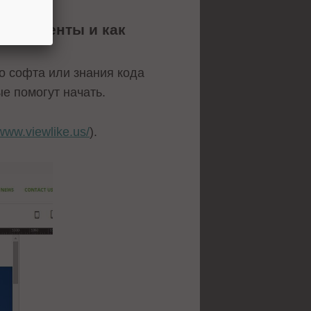
нструменты и как
о софта или знания кода
е помогут начать.
/www.viewlike.us/
).