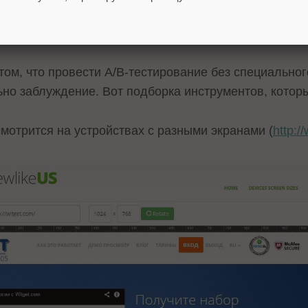
ень: отсутствие понимания того, какие и
том, что провести А/В-тестирование без специальног
но заблуждение. Вот подборка инструментов, которы
смотрится на устройствах с разными экранами (
http:/