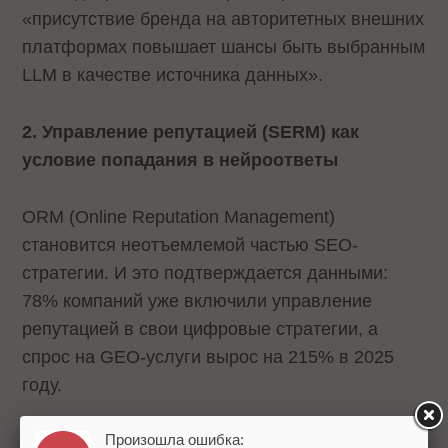
«присутствие бренда на авторитетных внешних
платформах повышает шансы быть выбранным
LLM в качестве источника данных».
2. Управление репутацией (SERM) как
условие попадания в нейроответы
ORM (Online Reputation Management)
становится неотъемлемой частью SEO-
стратегии. И это подтверждается данными:
78% компаний уже включили управление
репутацией в свои цифровые стратегии, а
спрос на GEO-услуги вырос на 215% в 2025
году.
Произошла ошибка:
Эксперты фиксируют изменение