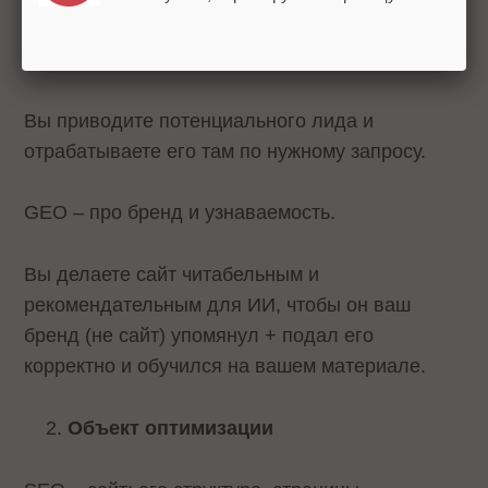
SEO – про трафик (из поисковиков) и
конверсии в продажу (внутри сайта)
Вы приводите потенциального лида и
отрабатываете его там по нужному запросу.
GEO – про бренд и узнаваемость.
Вы делаете сайт читабельным и
рекомендательным для ИИ, чтобы он ваш
бренд (не сайт) упомянул + подал его
корректно и обучился на вашем материале.
Объект оптимизации