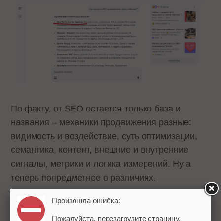
По факту, от SEO остается только база и
названия – механики продвижения разные:
видимость и воздействие, суть оптимизации,
семантика, контент, внешние и внутренние
сигналы, метрики и логика измерений. Ну а
теперь попредметнее о различиях.
Произошла ошибка:
Сама суть оптимизации
Пожалуйста, перезагрузите страницу.