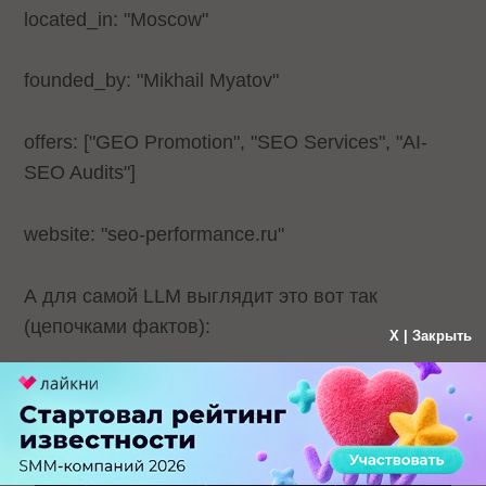
located_in: "Moscow"
founded_by: "Mikhail Myatov"
offers: ["GEO Promotion", "SEO Services", "AI-
SEO Audits"]
website: "seo-performance.ru"
А для самой LLM выглядит это вот так
(цепочками фактов):
X | Закрыть