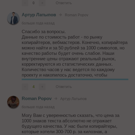
известном движке код и функционал порой совсем
-
0
+
Ответить
разный, требующий раз...
Артур Латыпов
Roman Popov
больше года назад
Спасибо за вопросы.
Данные по стоимость работ - по рынку
копирайтеров, вебмастеров. Конечно, копирайтера
можно найти и за 50 рублей за 1000 символов, но
качество работы будет очень слабое. Наши
внутренние цены отражают реальный рынок,
корректируются из статистических данных.
Количество часов у нас ведется по каждому
проекту и накопилось достаточно, чтобы
прогнозировать время нужное для работы с
проектом. Подход, где оптимизатор не знает, что
-
4
+
Ответить
он будет делать с проектом и сколько вр...
Roman Popov
Артур Латыпов
больше года назад
Могу Вам с уверенностью сказать, что цена за
1000 знаков текста абсолютно не отражает
будущего качества. У нас были копирайтеры,
которые хотели 300-700 р. за килознак, а