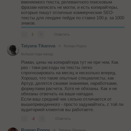
вменяемого текста, релевантного поисковым
фразам написать не могли, и есть копирайтеры,
которые пишут отличные коммерческие SEO-
тексты для лендинг пейдж по ставке 100 р. за 1000
знаков.
>> Подход, где оптимизатор не знает, что он будет
-
2
+
Ответить
делать с проектом и сколько времени это займет,
мы не применяем.
Tatyana Tikareva
Roman Popov
...
больше года назад
Роман, цены на копирайтера тут ни при чем. Как
раз - таки расходы на тексты легко
спрогнозировать на месяц и несколько вперед.
Хорошо, что такие опытные специалисты, как
Артур, делятся своими знаниями, наработками,
формулами расчета. Хотя не обязаны. Как и не
обязаны отвечать на ваши нападки.
Если ваш средний чек сильно отличается от
вышеприведенного - просто задумайтесь, с той ли
аудиторией клиентов вы работаете.
-
-2
+
Ответить
Roman Popov
Tatyana Tikareva