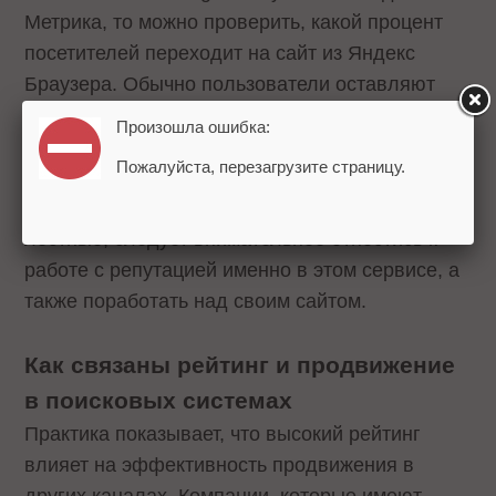
Метрика, то можно проверить, какой процент
посетителей переходит на сайт из Яндекс
Браузера. Обычно пользователи оставляют
там отзывы о работе сайта клиники, в то время
Произошла ошибка:
как на большинстве других площадок – о
Пожалуйста, перезагрузите страницу.
бизнесе в целом. Если таких пользователей
много, а отзывы в Яндекс Браузере не очень
лестные, следует внимательнее отнестись к
работе с репутацией именно в этом сервисе, а
также поработать над своим сайтом.
Как связаны рейтинг и продвижение
в поисковых системах
Практика показывает, что высокий рейтинг
влияет на эффективность продвижения в