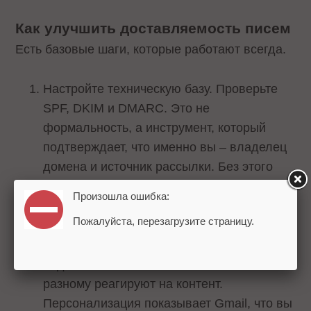
Как улучшить доставляемость писем
Есть базовые шаги, которые работают всегда.
Настройте техническую базу. Проверьте
SPF, DKIM и DMARC. Это не
формальность, а инструмент, который
подтверждает, что именно вы – владелец
домена и источник рассылки. Без этого
Gmail не может доверять вашим письмам.
Произошла ошибка:
Пожалуйста, перезагрузите страницу.
Сегментируйте аудиторию. Не
отправляйте всем одно и то же. Новые
подписчики и постоянные клиенты по-
разному реагируют на контент.
Персонализация показывает Gmail, что вы