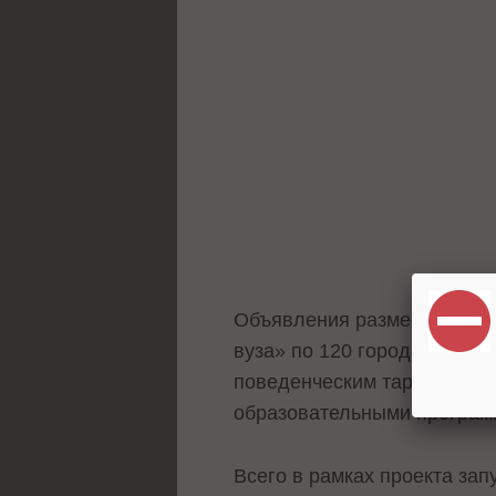
Объявления разместили в к
вуза» по 120 городам Росс
поведенческим таргетингам
образовательными программ
Всего в рамках проекта зап