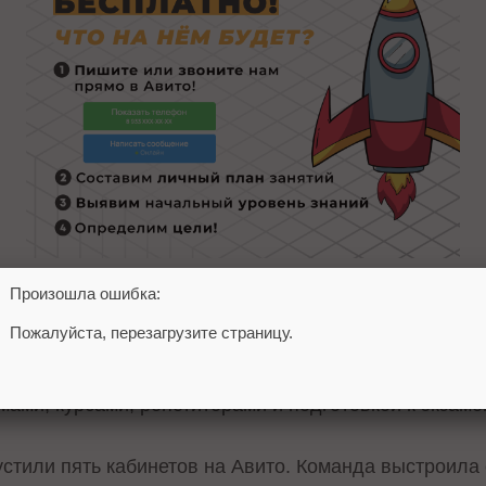
Произошла ошибка:
атегории «Предложение услуг» – «Обучение и курс
Пожалуйста, перезагрузите страницу.
ии. Использовали текстово-графические креативы с 
и. Аудиторные параметры включали людей, которые
ами, курсами, репетиторами и подготовкой к экзаме
устили пять кабинетов на Авито. Команда выстроила 