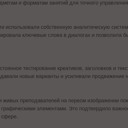
едметам и форматам занятий для точного управлени
ти использовали собственную аналитическую систем
зировала ключевые слова в диалогах и позволила б
тоянное тестирование креативов, заголовков и текс
здавали новые варианты и усиливали продвижение 
 живых преподавателей на первом изображении по
с графическими элементами. Это подтвердило важно
 сфере.