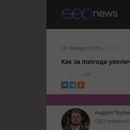
16 Января 2026
в 13:41
Как за полгода увели
0
2335
Андрей Труби
CEO InMotion-d