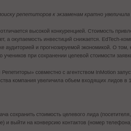
поиску репетиторов к экзаменам кратно увеличила
отличается высокой конкуренцией. Стоимость привл
ет, а окупаемость инвестиций снижается. EdTech-ко
ке аудиторией и прогнозируемой экономикой. О том, 
о учеников при сохранении целевой стоимости заявки
л Репетиторы» совместно с агентством InMotion запу
ества компания увеличила объем входящих лидов в 1
ача сохранить стоимость целевого лида (посетителя
ке) и выйти на конверсию контактов (номер телефона