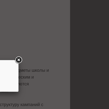
ы» – «Предметы школы и
географическим и
 интересуются
нам.
структуру кампаний с