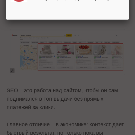
SEO – это работа над сайтом, чтобы он сам
поднимался в топ выдачи без прямых
платежей за клики.
Главное отличие – в экономике: контекст дает
быстрый результат, но только пока вы