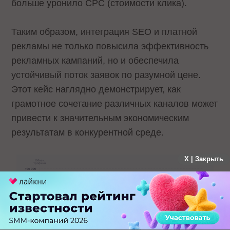
больше уронило CPC (стоимости клика).
Таким образом, интеграция SEO и платной
рекламы не только повысила эффективность
рекламных кампаний, но и обеспечила
устойчивый поток заявок по разумной цене.
Этот кейс наглядно демонстрирует, как
грамотное сочетание различных каналов может
привести к значительным экономическим
результатам в конкурентной среде.
X | Закрыть