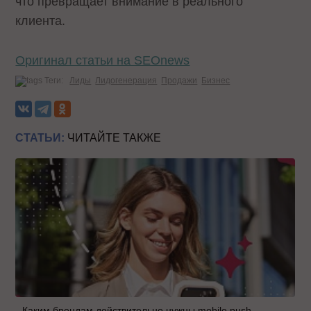
что превращает внимание в реального
клиента.
Оригинал статьи на SEOnews
Теги:
Лиды
Лидогенерация
Продажи
Бизнес
СТАТЬИ:
ЧИТАЙТЕ ТАКЖЕ
Каким брендам действительно нужны mobile push-