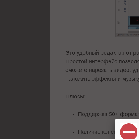
Это удобный редактор от р
Простой интерфейс позволя
сможете нарезать видео, у
наложить эффекты и музыку 
Плюсы:
Поддержка 50+ формат
Наличие конструктора,