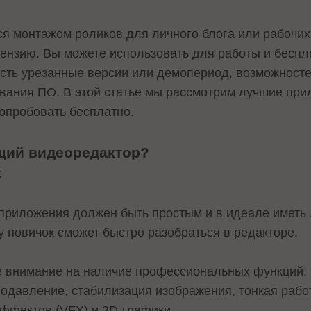
ся монтажом роликов для личного блога или рабочих
цензию. Вы можете использовать для работы и бесп
есть урезанные версии или демопериод, возможносте
ования ПО. В этой статье мы рассмотрим лучшие пр
попробовать бесплатно.
щий видеоредактор?
:
приложения должен быть простым и в идеале иметь
у новичок сможет быстро разобраться в редакторе.
е внимание на наличие профессиональных функций: 
одавление, стабилизация изображения, тонкая работ
ффектов (VFX) и 3D-графики.