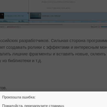
оссийских разработчиков. Сильная сторона программ
ет создавать ролики с эффектами и интересным мо
далить лишние фрагменты и вставить новые, склеить
из библиотеки и т.д.
ов.
Произошла ошибка:
 упрощающего создание контента.
Пожалуйста, перезагрузите страницу.