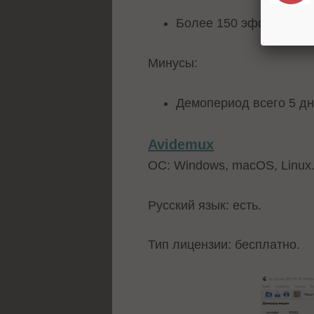
Более 150 эффектов.
Минусы:
Демопериод всего 5 дн
Avidemux
ОС: Windows, macOS, Linux
Русский язык: есть.
Тип лицензии: бесплатно.