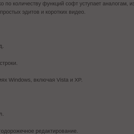
 по количеству функций софт уступает аналогам, из
простых эдитов и коротких видео.
д.
строки.
ях Windows, включая Vista и XP.
л.
годорожечное редактирование.