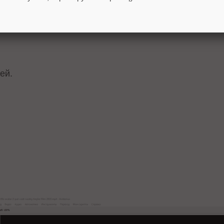
ей.
.