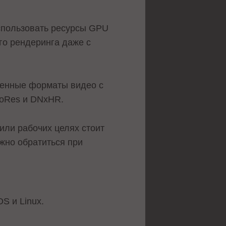
спользовать ресурсы GPU
го рендеринга даже с
аненные форматы видео с
roRes и DNxHR.
или рабочих целях стоит
ожно обратиться при
S и Linux.