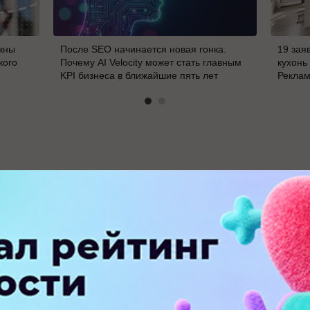
жны
После SEO начинается новая гонка.
19 зая
кого
Почему AI Velocity может стать главным
кухонь
KPI бизнеса в ближайшие пять лет
Реклам
В
ПЕРЕЙТИ НА ПОЛНУЮ ВЕРСИЮ