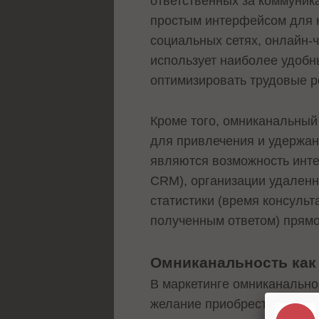
ответственных за коммуник
простым интерфейсом для к
социальных сетях, онлайн-
использует наиболее удобн
оптимизировать трудовые р
Кроме того, омниканальный
для привлечения и удержан
являются возможность инте
CRM), организации удаленн
статистики (время консуль
полученным ответом) прям
Омниканальность как 
В маркетинге омниканально
желание приобрести товар и