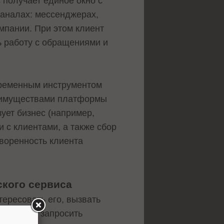
 получает единое окно с
каналах: мессенджерах,
мпании. При этом клиент
ь работу с обращениями и
.
овременным инструментом
реимуществами платформы
ует бизнес (например,
 с клиентами, а также сбор
творенность клиента
ского сервиса
тересовать его, вызвать
заказ или запросить