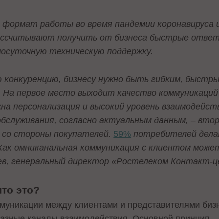
 формат работы во время пандемии коронавируса
ассчитывают получить от бизнеса быстрые ответ
глосуточную техническую поддержку.
конкуренцию, бизнесу нужно быть гибким, быстры
На первое место выходит качество коммуникаций 
а персонализация и высокий уровень взаимодейств
обслуживания, согласно актуальным данным, – вто
г со стороны покупателей.
59%
потребителей дела
 Как омниканальная коммуникация с клиентом може
ев, генеральный директор «Ростелеком Контакт-
что это?
муникации между клиентами и представителями бизн
разные каналы взаимодействия. Основной принцип –