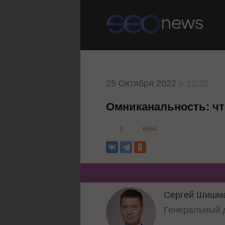
25 Октября 2022
в 12:35
Омниканальность: что
0
6664
Сергей Шишм
Генеральный 