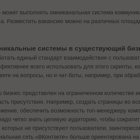
 может выполнять омниканальная система коммуник
а. Разместить вакансию можно на различных площад
мникальные системы в существующий би
ботать единый стандарт взаимодействия с пользова
фективнее всего использовать для этого скрипты, к
вете на вопросы, но и чат-боты, например, при обра
 бизнес представлен на ограниченном количестве 
сть присутствия. Например, создать страницы во вс
жение, обеспечить возможность топ-менеджеру комп
надо четко знать целевую аудиторию, чтобы сократи
 которых не присутствуют пользователи, заинтерес
циальная сеть «ВКонтакте» больше ориентирована н