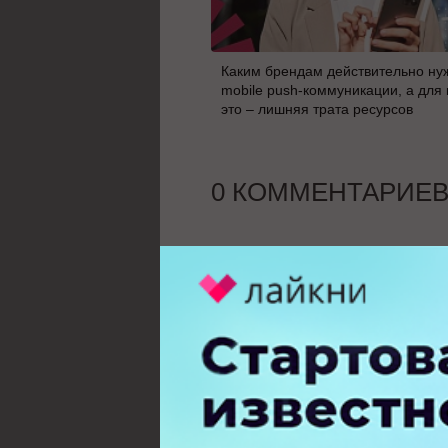
Каким брендам действительно ну
mobile push-коммуникации, а для 
это – лишняя трата ресурсов
0 КОММЕНТАРИЕ