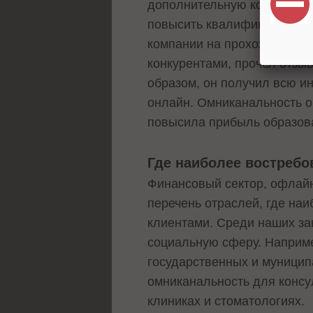
дополнительную консультац
повысить квалификацию или
компании на прохождение о
конкурентами, прочел отзыв
образом, он получил всю и
онлайн. Омниканальность об
повысила прибыль образов
Где наиболее востреб
Финансовый сектор, офлайн
перечень отраслей, где на
клиентами. Среди наших зак
социальную сферу. Наприм
государственных и муницип
омниканальность для консу
клиниках и стоматологиях.