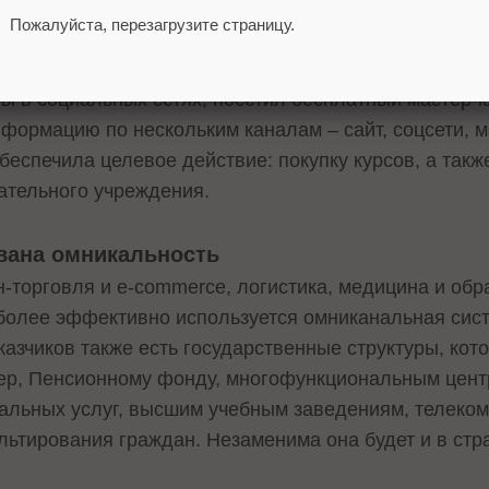
ию менеджера. Возьмем для наглядности сферу обр
Пожалуйста, перезагрузите страницу.
 получить новую специальность, для этого он остав
бучающего курса. Однако до этого внимательно изу
ы в социальных сетях, посетил бесплатный мастер-к
нформацию по нескольким каналам – сайт, соцсети, 
еспечила целевое действие: покупку курсов, а такж
ательного учреждения.
ована омникальность
-торговля и e-commerce, логистика, медицина и об
иболее эффективно используется омниканальная сис
азчиков также есть государственные структуры, кот
ер, Пенсионному фонду, многофункциональным цен
альных услуг, высшим учебным заведениям, телеком
льтирования граждан. Незаменима она будет и в стр