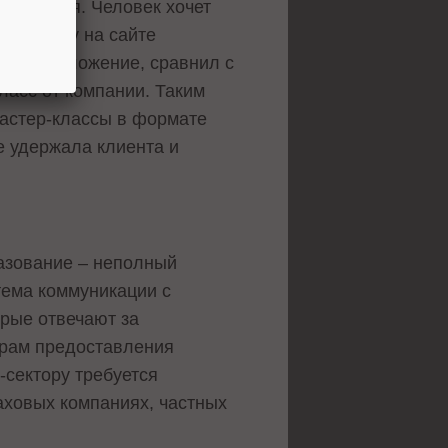
азования. Человек хочет
ил заявку на сайте
чил предложение, сравнил с
ласс от компании. Таким
мастер-классы в формате
е удержала клиента и
разование – неполный
тема коммуникации с
орые отвечают за
трам предоставления
-сектору требуется
аховых компаниях, частных