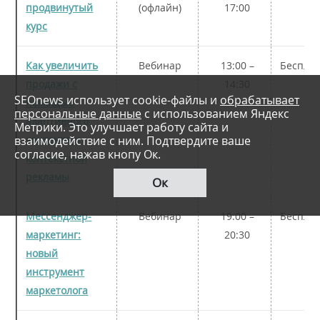
продвинутый
(офлайн)
17:00
курс
Как увеличить
Вебинар
13:00 –
Беспла
продажи с
14:30
SEOnews использует cookie-файлы и
обрабатывает
помощью
персональные данные
с использованием Яндекс
адаптивного
Метрики. Это улучшает работу сайта и
взаимодействие с ним. Подтвердите ваше
контента и
согласие, нажав кнопу Ок.
контекстной
рекламы
Ок
Мессенджер-
Вебинар
19:00 –
Беспла
маркетинг:
20:30
новый
инструмент
маркетолога