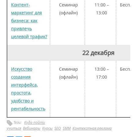
Контент-
Семинар
11:00 –
Беспла
маркетинг для
(офлайн)
13:00
бизнеса: как
привлечь
целевой трафик?
22 декабря
Искусство
Семинар
13:00 –
Беспла
создания
(офлайн)
17:00
интерфейса,
простота,
удобство и
рентабельность
Теги:
Куда пойти
учиться
Вебинары
Курсы
SEO
SMM
Контекстная реклама