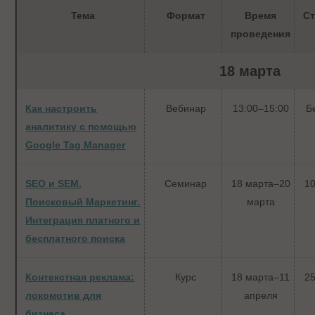
Тема
Формат
Время
С
проведения
18 марта
Как настроить
Вебинар
13:00–15:00
Б
аналитику с помощью
Google Tag Manager
SEO и SEM.
Семинар
18 марта–20
10
Поисковый Маркетинг.
марта
Интеграция платного и
бесплатного поиска
Контекстная реклама:
Курс
18 марта–11
25
локомотив для
апреля
бизнеса