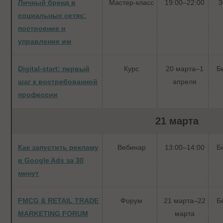
Личный бренд в
Мастер-класс
19:00–22:00
3
социальных сетях:
построение и
управление им
Digital-start: первый
Курс
20 марта–1
Б
шаг к востребованной
апреля
профессии
21 марта
Как запустить рекламу
Вебинар
13:00–14:00
Б
в Google Ads за 30
минут
FMCG & RETAIL TRADE
Форум
21 марта–22
Б
MARKETING FORUM
марта