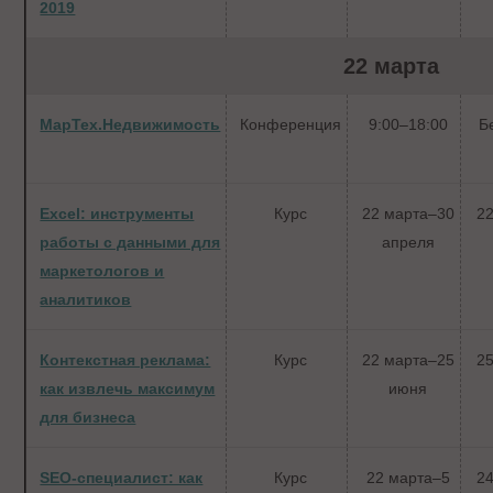
2019
22 марта
МарТех.Недвижимость
Конференция
9:00–18:00
Б
Excel: инструменты
Курс
22 марта–30
22
работы с данными для
апреля
маркетологов и
аналитиков
Контекстная реклама:
Курс
22 марта–25
25
как извлечь максимум
июня
для бизнеса
SEO-специалист: как
Курс
22 марта–5
24