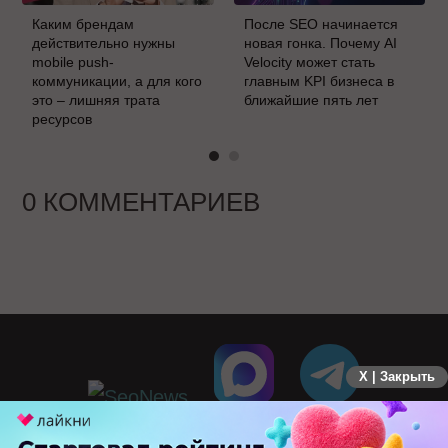
Каким брендам
После SEO начинается
действительно нужны
новая гонка. Почему AI
mobile push-
Velocity может стать
коммуникации, а для кого
главным KPI бизнеса в
это – лишняя трата
ближайшие пять лет
ресурсов
0 КОММЕНТАРИЕВ
X | Закрыть
ПЕРЕЙТИ НА ПОЛНУЮ ВЕРСИЮ