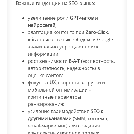
Важные тенденции на SEO-рынке:
увеличение роли
GPT-чатов
и
нейросетей
;
адаптация контента под
Zero-Click
,
«быстрые ответы» в Яндекс и Google
значительно упрощают поиск
информации;
рост значимости
E-A-T
(экспертность,
авторитетность, надежность) в
оценке сайтов;
фокус на
UX
, скорости загрузки и
мобильной оптимизации –
критичные параметры
ранжирования;
усиление взаимодействия SEO
с
другими каналами
(SMM, контекст,
email-маркетинг) для создания
комплексных воронок продаж.