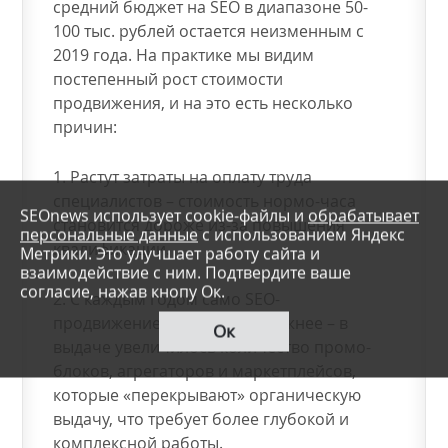
средний бюджет на SEO в диапазоне 50-
100 тыс. рублей остается неизменным с
2019 года. На практике мы видим
постепенный рост стоимости
продвижения, и на это есть несколько
причин:
1. Растут затраты на оплату труда
специалистов – стоимость нормо-часа
SEOnews использует cookie-файлы и
обрабатывает
становится дороже из-за повышения
персональные данные
с использованием Яндекс
квалификации.
Метрики. Это улучшает работу сайта и
взаимодействие с ним. Подтвердите ваше
согласие, нажав кнопу Ок.
2. С каждым годом само SEO-
продвижение становится сложнее – в
Ок
выдаче увеличилось количество промо-
блоков, агрегаторов и маркетплейсов,
которые «перекрывают» органическую
выдачу, что требует более глубокой и
комплексной работы.