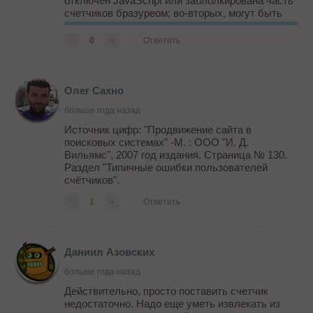
отключен JavaScript или заблолкирована часть
счетчиков бразуреом; во-вторых, могут быть
проблемы при загрузке, например,
недогрузилась полностью страница у
-
0
+
Ответить
посетителя, и сответственно счетчик не
посчитал его, и множество других ...
Олег Сахно
больше года назад
Источник цифр: "Продвижение сайта в
поисковых системах" -М. : ООО "И. Д.
Вильямс", 2007 год издания. Страница № 130.
Раздел "Типичные ошибки пользователей
счётчиков".
-
1
+
Ответить
Даниил Азовских
больше года назад
Действительно, просто поставить счетчик
недостаточно. Надо еще уметь извлекать из