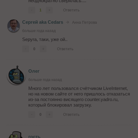
неоднократно сверялась....
-
1
+
Ответить
Сергей aka Cedars
Анна Петрова
больше года назад
Sepyra, таки, уже ой..
-
0
+
Ответить
Олег
больше года назад
Много лет пользовался счётчиком LiveInternet,
но на новом сайте от него пришлось отказаться
из-за постоянно висящего counter.yadro.ru,
который блокировал загрузку.
-
0
+
Ответить
гость