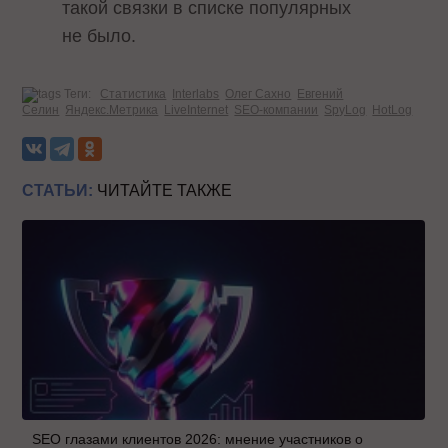
такой связки в списке популярных
не было.
Теги:
Статистика
Interlabs
Олег Сахно
Евгений
Селин
Яндекс.Метрика
LiveInternet
SEO-компании
SpyLog
HotLog
СТАТЬИ:
ЧИТАЙТЕ ТАКЖЕ
SEO глазами клиентов 2026: мнение участников о