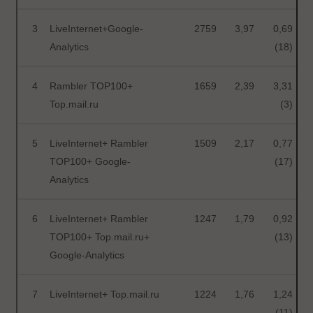
3
LiveInternet+Google-
2759
3,97
0,69
Analytics
(18)
4
Rambler TOP100+
1659
2,39
3,31
Top.mail.ru
(3)
5
LiveInternet+ Rambler
1509
2,17
0,77
TOP100+ Google-
(17)
Analytics
6
LiveInternet+ Rambler
1247
1,79
0,92
TOP100+ Top.mail.ru+
(13)
Google-Analytics
7
LiveInternet+ Top.mail.ru
1224
1,76
1,24
(11)