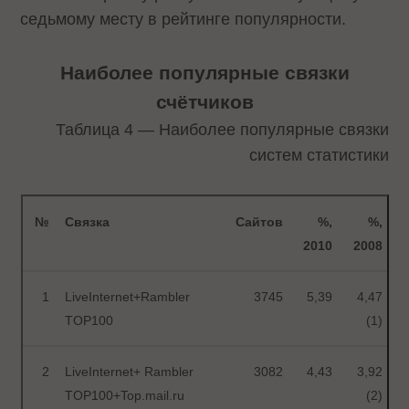
седьмому месту в рейтинге популярности.
Наиболее популярные связки
счётчиков
Таблица 4 — Наиболее популярные связки
систем статистики
№
Связка
Сайтов
%,
%,
2010
2008
1
LiveInternet+Rambler
3745
5,39
4,47
TOP100
(1)
2
LiveInternet+ Rambler
3082
4,43
3,92
TOP100+Top.mail.ru
(2)