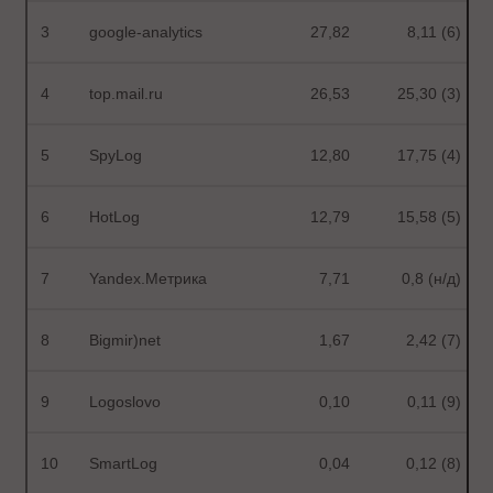
3
google-analytics
27,82
8,11 (6)
4
top.mail.ru
26,53
25,30 (3)
5
SpyLog
12,80
17,75 (4)
6
HotLog
12,79
15,58 (5)
7
Yandex.Метрика
7,71
0,8 (н/д)
8
Bigmir)net
1,67
2,42 (7)
9
Logoslovo
0,10
0,11 (9)
10
SmartLog
0,04
0,12 (8)