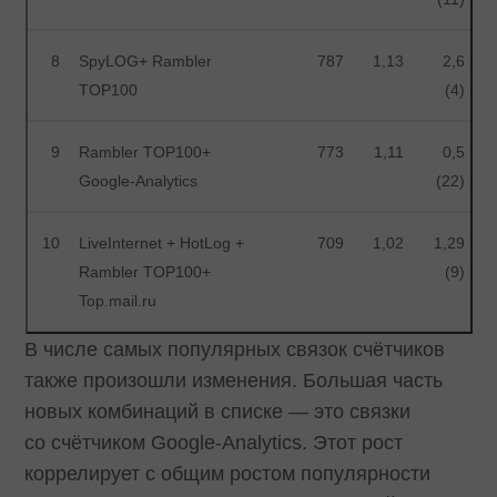
8
SpyLOG+ Rambler
787
1,13
2,6
TOP100
(4)
9
Rambler TOP100+
773
1,11
0,5
Google-Analytics
(22)
10
LiveInternet + HotLog +
709
1,02
1,29
Rambler TOP100+
(9)
Top.mail.ru
В числе самых популярных связок счётчиков
также произошли изменения. Большая часть
новых комбинаций в списке — это связки
со счётчиком Google-Analytics. Этот рост
коррелирует с общим ростом популярности