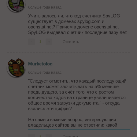
больше года назад
Учитывалось ли, что код счетчика SpyLOG
существует в доменах spylog.com и
openstat.net? Причем в домене openstat.net
SpyLOG выдавал счетчик последние пару лет.
-
1
+
Ответить
Murketolog
больше года назад
"Следует отметить, что каждый последующий
счётчик может засчитывать на 5% меньше
предыдущего, за счёт того, что с ростом
количества кодов на странице увеличивается
общее время загрузки документа." - откуда
взялись эти цифры?
На самый важный вопрос, интересующий
владельцев сайтов вы не ответили: какой
счетчик точнее (о слишком малых - меньше 30
чел. в сутки и слишком больших - более 10
-