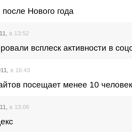
 после Нового года
011,
в 13:52
овали всплеск активности в соц
011,
в 16:43
айтов посещает менее 10 человек
011,
в 13:06
екс