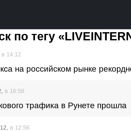
ск по тегу «LIVEINTER
,
в 14:12
кса на российском рынке рекордн
2,
в 16:58
кового трафика в Рунете прошла
012,
в 12:56