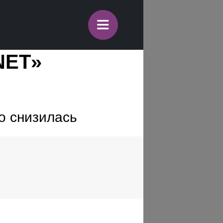
≡
NET»
о снизилась