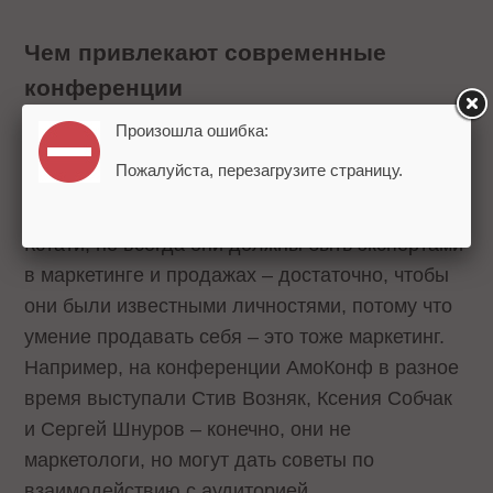
Чем привлекают современные
конференции
Главное, на что обращают внимание участники
Произошла ошибка:
– спикеры. Организаторам конференции
Пожалуйста, перезагрузите страницу.
достаточно пригласить 1-2 крупных игроков
рынка, чтобы мероприятие имело успех.
Кстати, не всегда они должны быть экспертами
в маркетинге и продажах – достаточно, чтобы
они были известными личностями, потому что
умение продавать себя – это тоже маркетинг.
Например, на конференции АмоКонф в разное
время выступали Стив Возняк, Ксения Собчак
и Сергей Шнуров – конечно, они не
маркетологи, но могут дать советы по
взаимодействию с аудиторией.