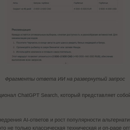
Фрагменты ответа ИИ на развернутый запрос
ционал ChatGPT Search, который представляет собо
недрения AI-ответов и рост популярности альтернат
то не только классическая техническая и on-page оп