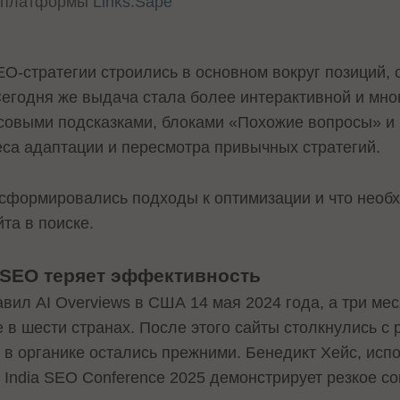
ь платформы
Links.Sape
EO-стратегии строились в основном вокруг позиций,
егодня же выдача стала более интерактивной и мног
осовыми подсказками, блоками «Похожие вопросы» и
еса адаптации и пересмотра привычных стратегий.
ансформировались подходы к оптимизации и что необ
та в поиске.
 SEO теряет эффективность
ил AI Overviews в США 14 мая 2024 года, а три мес
 в шести странах. После этого сайты столкнулись с
и в органике остались прежними. Бенедикт Хейс, ис
а India SEO Conference 2025 демонстрирует резкое 