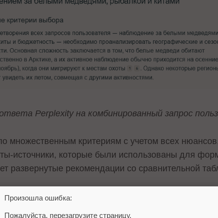
ответа Perplexity на комбинированный запрос поль
 по множественным критериям с учетом всех нюансов
йты-источники, которые были использованы для фор
ет развернутые рекомендации со сравнительной табл
Произошла ошибка:
Пожалуйста, перезагрузите страницу.