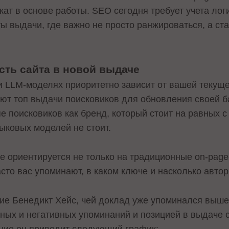
т в основе работы. SEO сегодня требует учета логи
 выдачи, где важно не просто ранжироваться, а ста
сть сайта в новой выдаче
 и LLM-моделях приоритетно зависит от вашей текущ
т топ выдачи поисковиков для обновления своей ба
пе поисковиков как бренд, который стоит на равных с
зыковых моделей не стоит.
 ориентируется не только на традиционные on-page-
асто вас упоминают, в каком ключе и насколько автор
ие Бенедикт Хейс, чей доклад уже упоминался выше
ных и негативных упоминаний и позицией в выдаче 
ние он приводит следующий график: