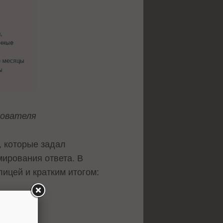
зователя
, которые задал
мирования ответа. В
ицей и кратким итогом: