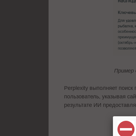
Пример 
Perplexity выполняет поиск
пользователь, указывая са
результате ИИ предоставля