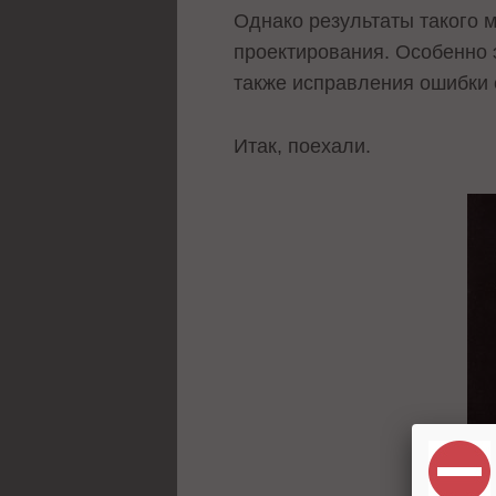
Однако результаты такого 
проектирования. Особенно 
также исправления ошибки 
Итак, поехали.