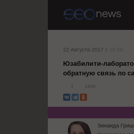
22 Августа 2017
в 16:58
Юзабилити-лаборато
обратную связь по с
2
13520
Зинаида Гриш