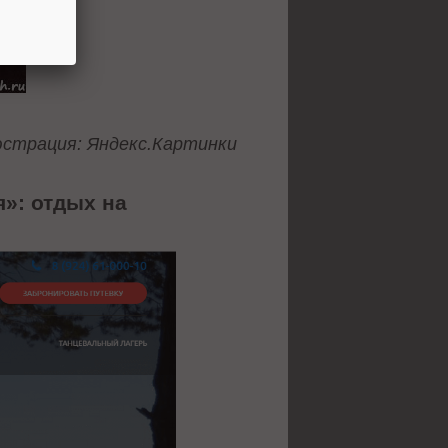
страция: Яндекс.Картинки
я»: отдых на