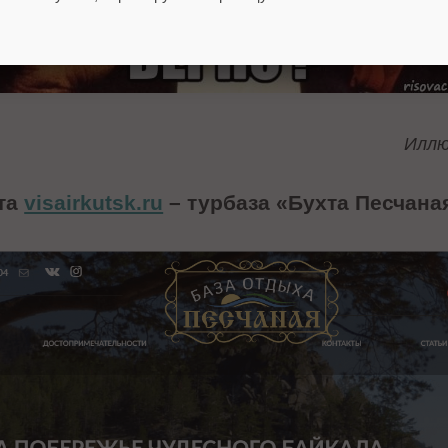
Иллю
йта
visairkutsk.ru
– турбаза «Бухта Песчана