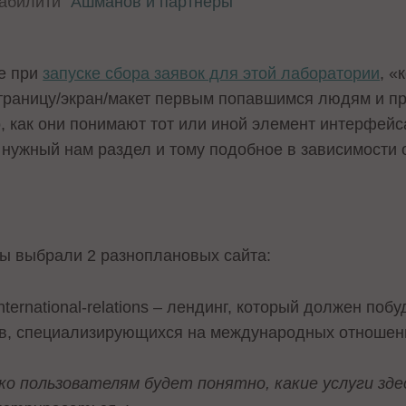
забилити
"Ашманов и партнеры"
е при
запуске сбора заявок для этой лаборатории
, «
страницу/экран/макет первым попавшимся людям и пр
, как они понимают тот или иной элемент интерфейса
в нужный нам раздел и тому подобное в зависимости о
ы выбрали 2 разноплановых сайта:
/international-relations – лендинг, который должен по
ов, специализирующихся на международных отношен
ко пользователям будет понятно, какие услуги зде