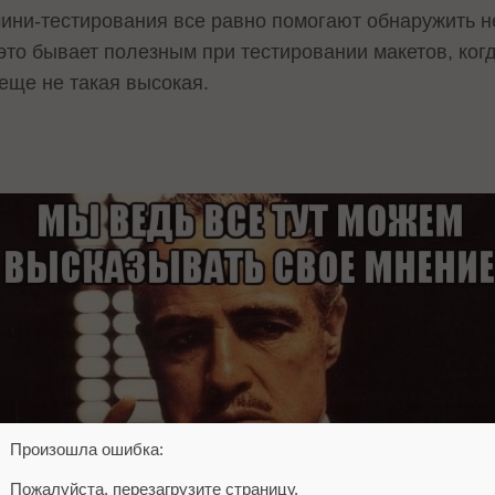
мини-тестирования все равно помогают обнаружить 
это бывает полезным при тестировании макетов, ког
еще не такая высокая.
Произошла ошибка:
Пожалуйста, перезагрузите страницу.