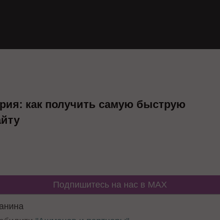
рия: как получить самую быструю
айту
Подпишитесь на нас в MAX
анина