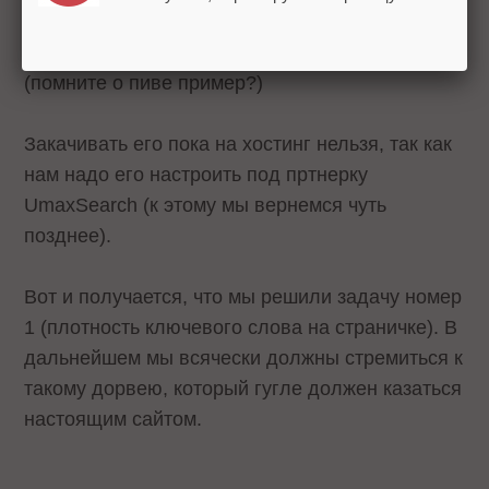
(контент), но с высоким процентом
(плотностью) заданного ключевого слова
(помните о пиве пример?)
Закачивать его пока на хостинг нельзя, так как
нам надо его настроить под пртнерку
UmaxSearch (к этому мы вернемся чуть
позднее).
Вот и получается, что мы решили задачу номер
1 (плотность ключевого слова на страничке). В
дальнейшем мы всячески должны стремиться к
такому дорвею, который гугле должен казаться
настоящим сайтом.