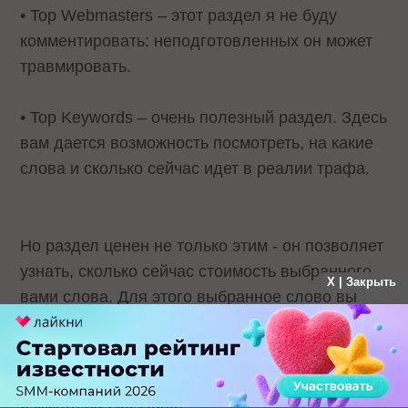
• Top Webmasters – этот раздел я не буду
комментировать: неподготовленных он может
травмировать.
• Top Keywords – очень полезный раздел. Здесь
вам дается возможность посмотреть, на какие
слова и сколько сейчас идет в реалии трафа.
Но раздел ценен не только этим - он позволяет
узнать, сколько сейчас стоимость выбранного
X | Закрыть
вами слова. Для этого выбранное слово вы
вставляете в поле, как показано на рисунке
и жмете на Get Quote: