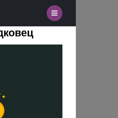
≡
дковец