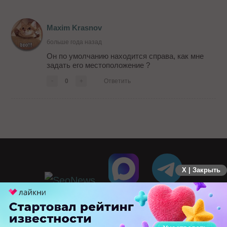
Maxim Krasnov
больше года назад
Он по умолчанию находится справа, как мне
задать его местоположение ?
-
0
+
Ответить
X | Закрыть
ПЕРЕЙТИ НА ПОЛНУЮ ВЕРСИЮ
© SEOnews.ru Все права защищены. 2026