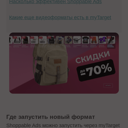
Насколько эффективен Shoppable Ads
Какие еще видеоформаты есть в myTarget
Где запустить новый формат
Shoppable Ads можно запустить через myTarget