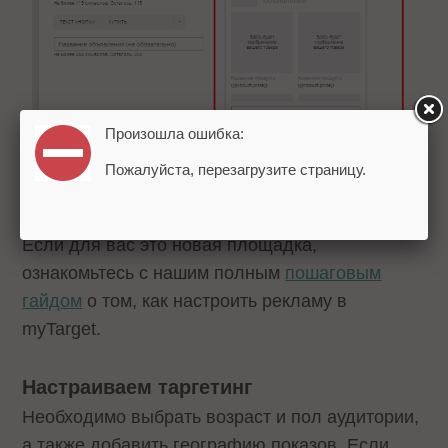
Произошла ошибка:
Пожалуйста, перезагрузите страницу.
Другие настройки стандартные. Если вы уже
работали с myTarget, они будут вам знакомы.
Если для вас это новая площадка,
ознакомьтесь с нашим полным
пошаговым
гайдом
о том, как настроить рекламу в
myTarget.
Настраиваем таргетинг
Необходимо выбрать возраст и пол аудитории,
а также добавить географию показов. Если