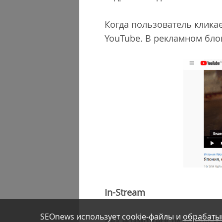
Когда пользователь клика
YouTube. В рекламном бло
In-Stream
SEOnews использует cookie-файлы и
обрабаты
Без возможности пропуск