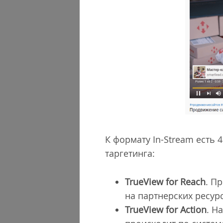
К формату In-Stream есть
таргетинга:
TrueView for Reach
. П
на партнерских ресур
TrueView for Action
. Н