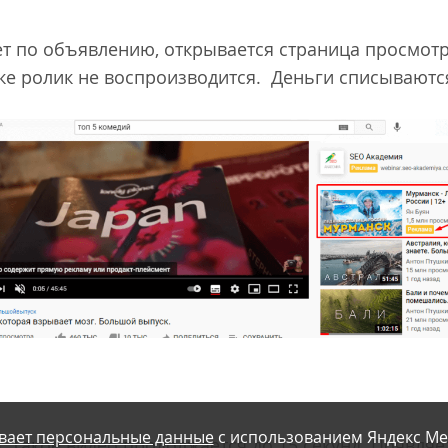
ет по объявлению, открывается страница просмотр
ке ролик не воспроизводится. Деньги списываются
вает персональные данные
с использованием Яндекс Ме
а
. Такое видео продолжается до 15 секунд. Появляе