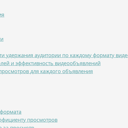
ия
ти
ти удержания аудитории по каждому формату виде
елей и эффективность видеообъявлений
 просмотров для каждого объявления
 формата
ффициенту просмотров
е за просмотр