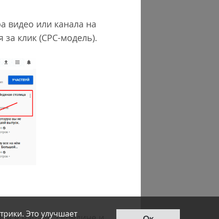
а видео или канала на
 за клик (CPC-модель).
трики. Это улучшает
тся в начале, середине и
Ок