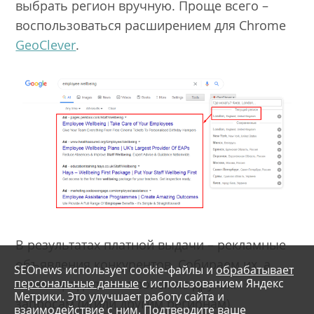
выбрать регион вручную. Проще всего –
воспользоваться расширением для Chrome
GeoClever
.
В результатах платной выдачи – рекламные
объявления конкурентов. Собираем их, а
SEOnews использует cookie-файлы и
обрабатывает
персональные данные
с использованием Яндекс
затем продолжаем поиск по другим
Метрики. Это улучшает работу сайта и
запросам (и/или другим регионам).
взаимодействие с ним. Подтвердите ваше