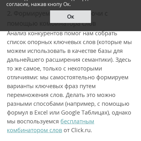
согласие, нажав кнопу Ок.
2. Формируем базисные ключи с
Ок
помощью комбинатора слов
Анализ конкурентов помог нам собрать
список опорных ключевых слов (которые мы
можем использовать в качестве базы для
дальнейшего расширения семантики). Здесь
то же самое, только с некоторыми
отличиями: мы самостоятельно формируем
варианты ключевых фраз путем
перемножения слов. Делать это можно
разными способами (например, с помощью
формул в Excel или Google Таблицах), однако
мы воспользуемся
бесплатным
комбинатором слов
от Click.ru.