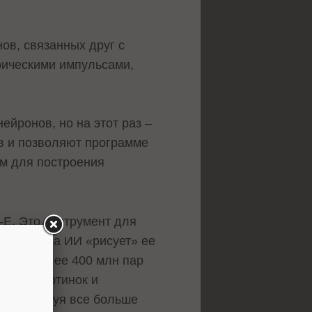
ов, связанных друг с
рическими импульсами,
ейронов, но на этот раз –
ов и позволяют программе
ом для построения
-E. Это инструмент для
артинка, а ИИ «рисует» ее
учила более 400 млн пар
ссивы картинок и
 анализируя все больше