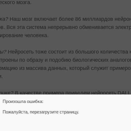
ского мозга.
ка?
Наш мозг включает более 86 миллиардов нейрон
в. Вся эта система непрерывно обменивается элект
ирование человека.
ны?
Нейросеть тоже состоит из большого количества н
строены по образу и подобию биологических аналог
рмацию из массива данных, который служит пример
и.
ктике?
В качестве примера приведем нейросеть DALL
екста. Пользователь описывает, какой должна быть к
Произошла ошибка:
. Чтобы выдавать релевантные ответы, нейросеть из
Пожалуйста, перезагрузите страницу.
в дополнение к этому проанализировала огромные ма
доступа. При этом DALL-E продолжает развиваться,