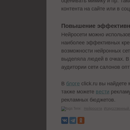
оценивать мимику и пр. Та
контента на сайте или в со
Повышение эффективн
Нейросети можно использов
наиболее эффективных креа
возможности нейронных сет
выделяла людей в очках. В
аудитории сети салонов опти
В
блоге
click.ru вы найдете
также можете
вести
рекламу
рекламных бюджетов.
Теги:
Нейросети
Искусственный