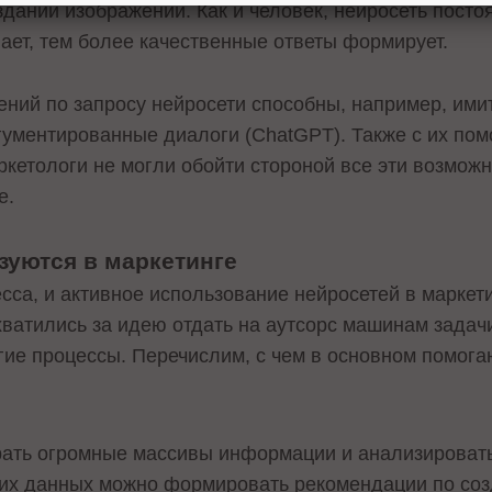
здании изображений. Как и человек, нейросеть посто
ет, тем более качественные ответы формирует.
ний по запросу нейросети способны, например, ими
ргументированные диалоги (ChatGPT). Также с их по
кетологи не могли обойти стороной все эти возможн
е.
зуются в маркетинге
сса, и активное использование нейросетей в маркет
хватились за идею отдать на аутсорс машинам задач
гие процессы. Перечислим, с чем в основном помогаю
рать огромные массивы информации и анализировать
тих данных можно формировать рекомендации по со