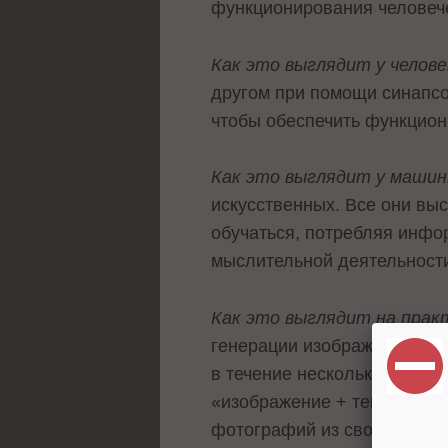
функционирования человече
Как это выглядит у челове
другом при помощи синапсо
чтобы обеспечить функцион
Как это выглядит у маши
искусственных. Все они вы
обучаться, потребляя инфо
мыслительной деятельност
Как это выглядит на пра
генерации изображений из т
в течение нескольких минут
«изображение + текст», а 
фотографий из свободного 