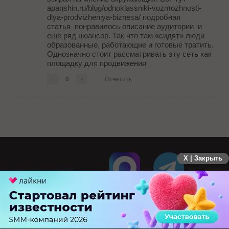
apanshin.ru/blog/odnoklassniki-vozmozhnosti-
dlya-prodvizheniya-biznesa/ подробная
статья понравилось описание аудитории и
еще ряд нюансов. Так что там «сидят» люди
образованные, работающие и готовые тратить.
Однозначно стоит рассматривать эту сеть как
площадку для продвижения
-
0
+
Ответить
X | Закрыть
ПЕРЕЙТИ НА ПОЛНУЮ ВЕРСИЮ
© SEOnews.ru Все права защищены. 2026