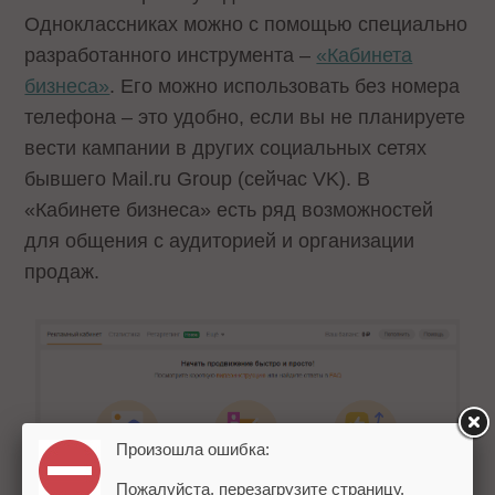
Одноклассниках можно с помощью специально
разработанного инструмента –
«Кабинета
бизнеса»
. Его можно использовать без номера
телефона – это удобно, если вы не планируете
вести кампании в других социальных сетях
бывшего Mail.ru Group (сейчас VK). В
«Кабинете бизнеса» есть ряд возможностей
для общения с аудиторией и организации
продаж.
Произошла ошибка:
Пожалуйста, перезагрузите страницу.