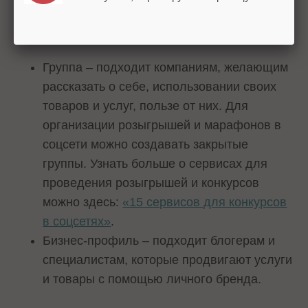
Группа – подходит компаниям, желающим
рассказать о себе, использовании своих
товаров и услуг, пользе от них. Для
организации розыгрышей и марафонов в
соцсети можно создавать закрытые
группы. Узнать больше о сервисах для
проведения розыгрышей и конкурсов
можно здесь:
«15 сервисов для конкурсов
в соцсетях»
.
Бизнес-профиль – подходит блогерам и
специалистам, которые продвигают услуги
и товары с помощью личного бренда.