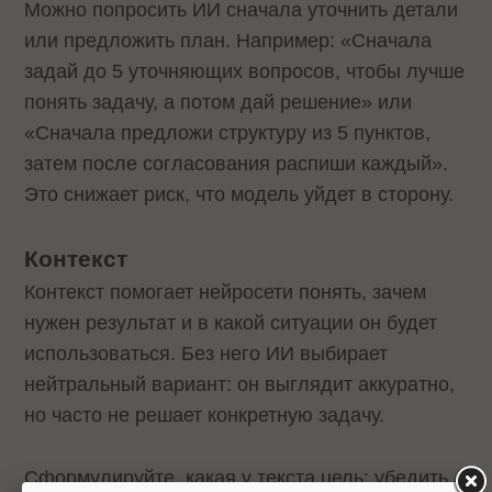
Можно попросить ИИ сначала уточнить детали
или предложить план. Например: «Сначала
задай до 5 уточняющих вопросов, чтобы лучше
понять задачу, а потом дай решение» или
«Сначала предложи структуру из 5 пунктов,
затем после согласования распиши каждый».
Это снижает риск, что модель уйдет в сторону.
Контекст
Контекст помогает нейросети понять, зачем
нужен результат и в какой ситуации он будет
использоваться. Без него ИИ выбирает
нейтральный вариант: он выглядит аккуратно,
но часто не решает конкретную задачу.
Сформулируйте, какая у текста цель: убедить,