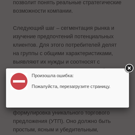
позволит понять реальные стратегические
возможности компании.
Следующий шаг – сегментация рынка и
изучение предпочтений потенциальных
клиентов. Для этого потребителей делят
на группы с общими характеристиками,
выявляют их нужды и соотносят с
возможностями товара или услуги бренда.
Произошла ошибка:
Такой подход дает полное понимание
Пожалуйста, перезагрузите страницу.
целевой аудитории.
Завершающий этап анализа –
формулировка уникального торгового
предложения (УТП). Оно должно быть
простым, ясным и убедительным,