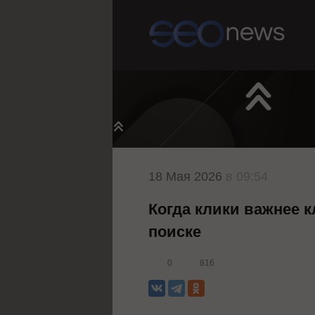
18 Мая 2026
в 09:54
Когда клики важнее к
поиске
0
816