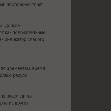
рый постепенно тянет
а. Долгое
ют как положительные
ак индикатор слабого
и по элементам, время
олько ресурс
: кликают ли по
рно из других
.