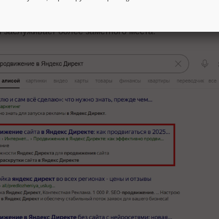
 формат подачи – растет доля кликов. Стабильно вы
льности) показывает поисковикам: этот результат д
и заслуживает более заметного места.