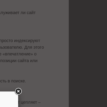
служивает ли сайт
 просто индексируют
льзователю. Для этого
е «впечатление» о
позиции сайта или
ть в поиске.
и сниппет цепляет –