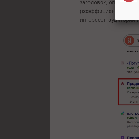
заголовок, описание,
(коэффициент кликабе
интересен аудитории 