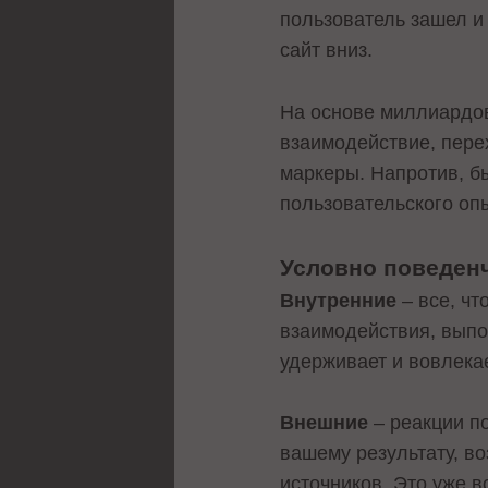
пользователь зашел и 
сайт вниз.
На основе миллиардов
взаимодействие, пере
маркеры. Напротив, б
пользовательского оп
Условно поведенч
Внутренние
– все, чт
взаимодействия, выпо
удерживает и вовлекае
Внешние
– реакции по
вашему результату, в
источников. Это уже 