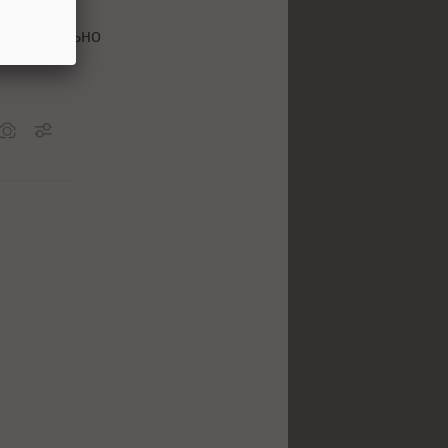
сокий CTR
ействительно