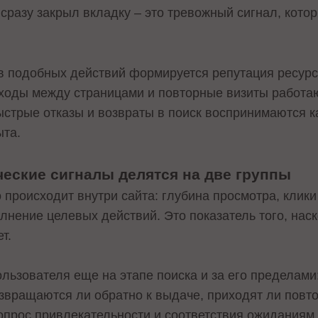
сразу закрыл вкладку – это тревожный сигнал, кото
 подобных действий формируется репутация ресурс
ходы между страницами и повторные визиты работа
ыстрые отказы и возвраты в поиск воспринимаются к
ыта.
еские сигналы делятся на две группы
о происходит внутри сайта: глубина просмотра, клик
лнение целевых действий. Это показатель того, наск
т.
льзователя еще на этапе поиска и за его пределами
озвращаются ли обратно к выдаче, приходят ли повто
вопрос привлекательности и соответствия ожиданиям