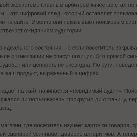
вой экосистеме главным арбитром качества стал не а
ы – это цифровой след, который оставляет пользоват
ия на сайте. Именно они показывают поисковым сист
 отвечает ожиданиям аудитории.
 идеального состояния, но если посетитель закрыва
акие оптимизации не спасут позиции. Это прямой сиг
еудобен или ценность не очевидна. По сути, поведе
на ваш продукт, выраженный в цифрах.
опадает на сайт, начинается «невидимый аудит». Пои
ержался ли пользователь, прокрутил ли страницу, п
азад.
магазин, где посетитель изучает карточки товаров, с
кой сценарий усиливает доверие алгоритмов. А тепер