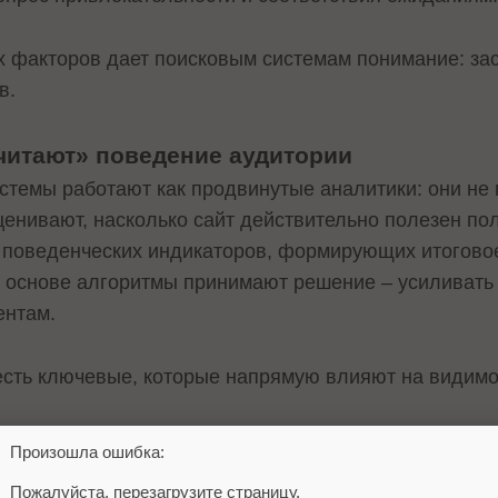
х факторов дает поисковым системам понимание: за
в.
читают» поведение аудитории
стемы работают как продвинутые аналитики: они не
ценивают, насколько сайт действительно полезен по
 поведенческих индикаторов, формирующих итогово
х основе алгоритмы принимают решение – усиливать 
ентам.
есть ключевые, которые напрямую влияют на видимос
ь в выдаче
Произошла ошибка:
ьзователем происходит еще до перехода на сайт. Есл
Пожалуйста, перезагрузите страницу.