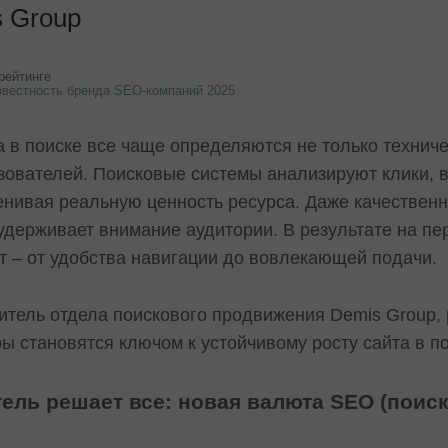
 Group
рейтинге
звестность бренда SEO-компаний 2025
а в поиске все чаще определяются не только технич
зователей. Поисковые системы анализируют клики, в
енивая реальную ценность ресурса. Даже качествен
 удерживает внимание аудитории. В результате на п
т – от удобства навигации до вовлекающей подачи.
итель отдела поискового продвижения Demis Group, 
ы становятся ключом к устойчивому росту сайта в п
ель решает все: новая валюта SEO (поис