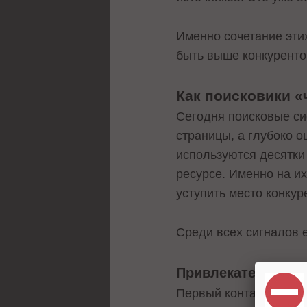
Именно сочетание эти
быть выше конкуренто
Как поисковики «
Сегодня поисковые си
страницы, а глубоко о
используются десятки
ресурсе. Именно на и
уступить место конкур
Среди всех сигналов 
Привлекательност
Первый контакт с пол