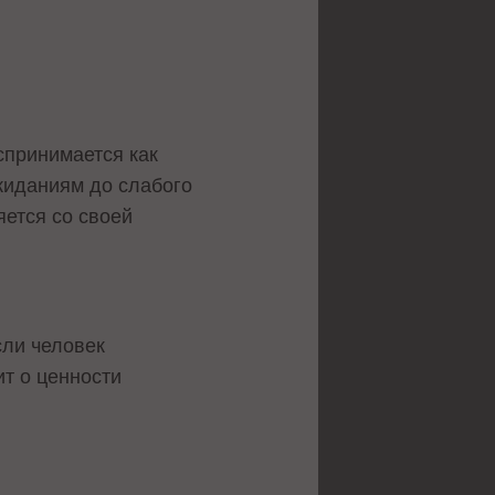
оспринимается как
жиданиям до слабого
яется со своей
сли человек
ит о ценности