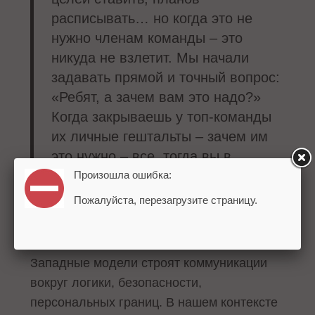
расписывать… но когда это не
нужно членам команды – это
никуда не взлетит. Мы начали
задавать прямой и точный вопрос:
«Ребят, а зачем вам это надо?»
Когда закрываешь у топ-команды
их личные гештальты – зачем им
это нужно – все, тогда вы в
синергии идете дальше.
Произошла ошибка:
Пожалуйста, перезагрузите страницу.
Маркетинг по-русски – это не
калька
Западные модели строят коммуникации
вокруг логики, безопасности,
персональных границ. В нашем контексте