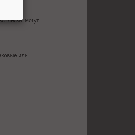
всплески, могут
аковые или