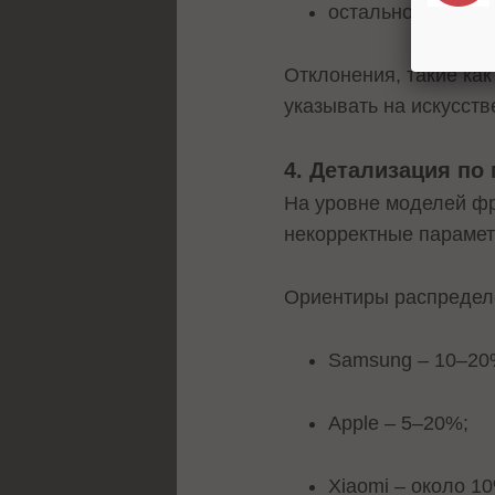
остальное – деск
Отклонения, такие как
указывать на искусст
4. Детализация по
На уровне моделей фр
некорректные парамет
Ориентиры распредел
Samsung – 10–20
Apple – 5–20%;
Xiaomi – около 1