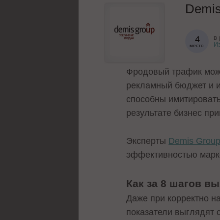
Demis
в 
4
И
место
Фродовый трафик може
рекламный бюджет и и
способны имитировать 
результате бизнес пр
Эксперты
Demis Grou
эффективностью марк
Как за 8 шагов в
Даже при корректно н
показатели выглядят с