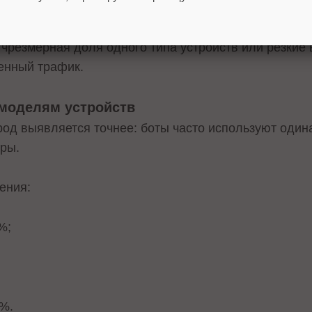
топ.
 чрезмерная доля одного типа устройств или резкие 
венный трафик.
 моделям устройств
од выявляется точнее: боты часто используют один
ры.
ения:
%;
0%.