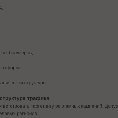
%;
ких браузеров;
платформе;
ганической структуры.
 структура трафика
тветствовать таргетингу рекламных кампаний. Допу
елевых регионов.