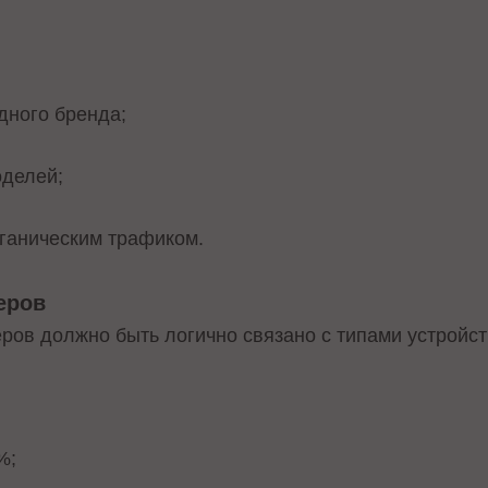
дного бренда;
оделей;
ганическим трафиком.
еров
ров должно быть логично связано с типами устройст
%;