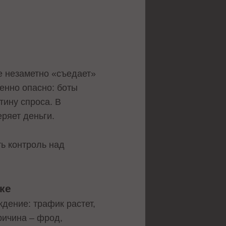
е незаметно «съедает»
енно опасно: боты
тину спроса. В
ряет деньги.
ть контроль над
ке
дение: трафик растет,
ричина – фрод,