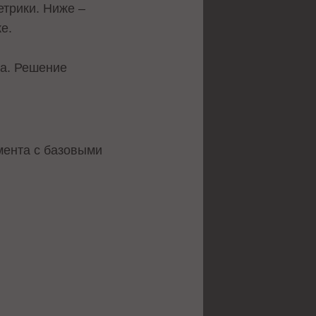
етрики. Ниже –
е.
да. Решение
мента с базовыми