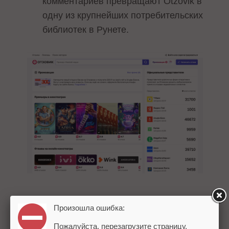
комментариев превращают Otzovik в
одну из крупнейших потребительских
библиотек в Рунете.
Удобная навигация
. Ключевые
Произошла ошибка:
слова, подробные каталоги,
Пожалуйста, перезагрузите страницу.
сортировка по брендам, датам и