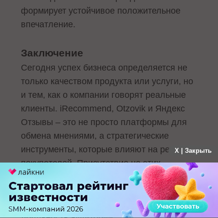
формирует устойчивое положительное
впечатление.
Заключение
Сегодня успех бизнеса определяется не
только качеством продукта или услуги, но
и тем, как о компании говорят реальные
клиенты. iRecommend, Otzovik и Яндекс
Отзывы – это не просто платформы для
обмена мнениями, а стратегические
инструменты, которые влияют на решения
X | Закрыть
покупателей. Присутствие на этих
ресурсах дает бренду возможность быть
заметным, управлять обратной связью,
формировать доверие и укреплять
лояльность аудитории.