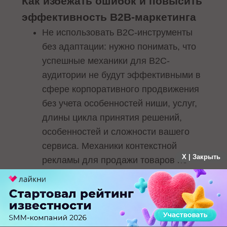
Как избежать ошибок и повысить
эффективность B2B-маркетинга
Не использовать B2C-инструменты
без адаптации: нужно понимать, что
успешные механики для B2C-
аудитории не будут эффективными в
сфере корпоративного продвижения
без учета особенностей ниши, услуг,
длины цикла принятия решений,
особенностей и сложности вашего
сервиса. Механики контекстной
X | Закрыть
рекламы для продажи товаров не
помогут. Необходимо проводить
глубокий анализ индустрии, а также
сегментировать аудиторию и
работать с каждым сегментом по