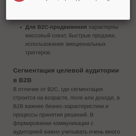
экспертность, персонализация, упор
на ROI для клиента.
Для B2C-продвижения
характерны
массовый охват, быстрые продажи,
использование эмоциональных
триггеров.
Сегментация целевой аудитории
в B2B
В отличие от B2C, где сегментация
строится на возрасте, поле или доходе, в
B2B важнее бизнес-характеристики и
процессы принятия решений. В
формировании коммуникации с
аудиторией важно учитывать очень много