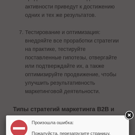
активности приведут к достижению
одних и тех же результатов.
Тестирование и оптимизация:
внедряйте все проработки стратегии
на практике, тестируйте
поставленные гипотезы, отвергайте
или подтверждайте их, а также
оптимизируйте продвижение, чтобы
улучшить результативность
маркетинговой деятельности.
Типы стратегий маркетинга B2B и
B2C
Произошла ошибка:
Для B2B-стратегии
необходимы
Пожалуйста, перезагрузите страницу.